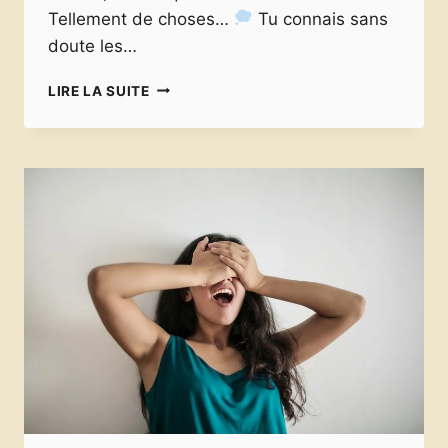
Tellement de choses…
Tu connais sans
doute les…
COMMENT
LIRE LA SUITE
SE
PRÉSENTER
«
AUTREMENT
»
ET
NATURELLEMENT
EN
FRANÇAIS
?