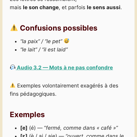
mais
le son change
, et parfois
le sens aussi
.
Confusions possibles
“la paix” / “le pet”
“le lait” / “il est laid”
Audio 3.2 — Mots à ne pas confondre
Exemples volontairement exagérés à des
fins pédagogiques.
Exemples
[e]
(é) — “
fermé, comme dans « café »”
[ɛ]
(è / ai / aie)
— “ouvert, comme dans le