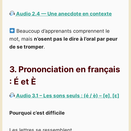
Audio 2.4 — Une anecdote en contexte
Beaucoup d’apprenants comprennent le
mot, mais
n’osent pas le dire à l’oral par peur
de se tromper
.
3. Prononciation en français
:
É et È
Audio 3.1 – Les sons seuls : (é / è) – [e], [ɛ]
Pourquoi c’est difficile
Les lettres se ressemblent,