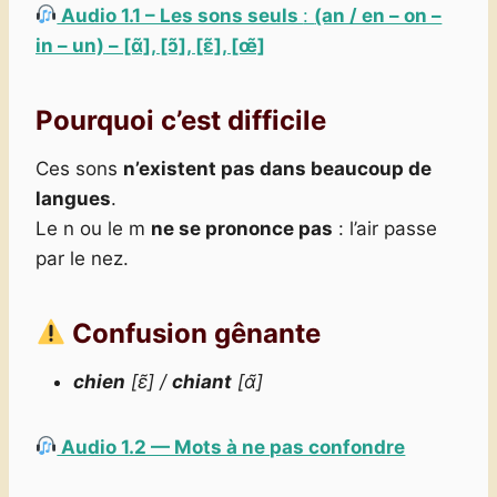
Audio 1.1 – Les sons seuls
:
(an / en – on –
in – un) – [ɑ̃], [ɔ̃], [ɛ̃], [œ̃]
Pourquoi c’est difficile
Ces sons
n’existent pas dans beaucoup de
langues
.
Le n ou le m
ne se prononce pas
: l’air passe
par le nez.
Confusion gênante
chien
[ɛ̃] /
chiant
[ɑ̃]
Audio 1.2 — Mots à ne pas confondre