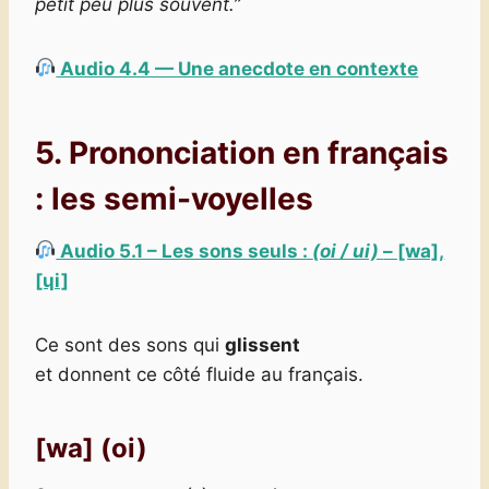
petit peu plus souvent.”
Audio 4.4 — Une anecdote en contexte
5. Prononciation
en français
:
les semi-voyelles
Audio 5.1 – Les sons seuls :
(oi / ui)
– [wa],
[ɥi]
Ce sont des sons qui
glissent
et donnent ce côté fluide au français.
[wa] (oi)