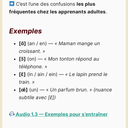
C’est l’une des confusions
les plus
fréquentes chez les apprenants adultes
.
Exemples
[ɑ̃]
(an / en) —
« Maman mange un
croissant. »
[ɔ̃]
(on) —
« Mon tonton répond au
téléphone. »
[ɛ̃]
(in / ain / ein) —
« Le lapin prend le
train. »
[œ̃]
(un) — «
Un parfum brun. » (nuance
subtile avec [ɛ̃])
Audio 1.3 — Exemples pour s’entraîner