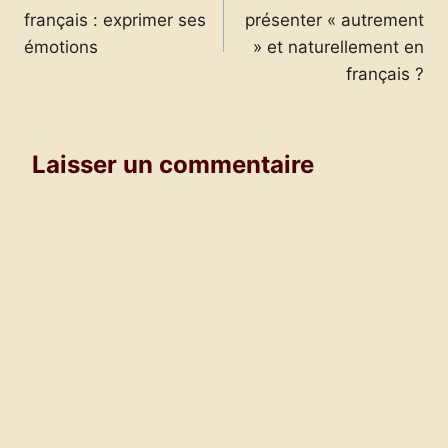
de
français : exprimer ses
présenter « autrement
l’article
émotions
» et naturellement en
français ?
Laisser un commentaire