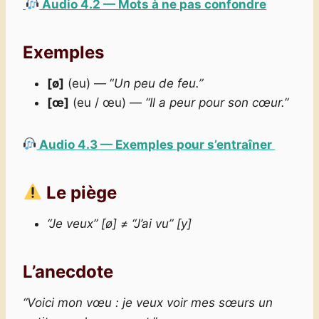
Audio 4.2 — Mots à ne pas confondre
Exemples
[ø]
(eu) — “
Un peu de feu.”
[œ]
(eu / œu) —
“Il a peur pour son cœur.”
Audio 4.3 — Exemples pour s’entraîner
Le piège
“Je veux” [ø] ≠ “J’ai vu” [y]
L’anecdote
“Voici mon vœu : je veux voir mes sœurs un