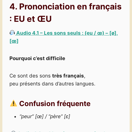
4. Prononciation
en français
:
EU et ŒU
Audio 4.1 – Les sons seuls : (eu / œ) – [ø],
[œ]
Pourquoi c’est difficile
Ce sont des sons
très français
,
peu présents dans d’autres langues.
Confusion fréquente
“peur” [œ] / “père” [ɛ]